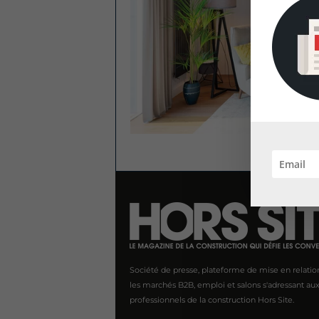
Société de presse, plateforme de mise en relatio
les marchés B2B, emploi et salons s'adressant au
professionnels de la construction Hors Site.