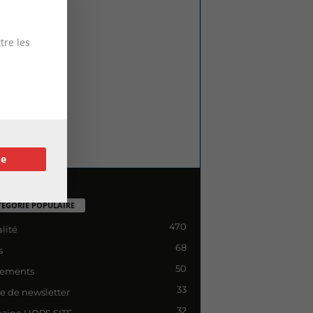
tre les
re
TÉGORIE POPULAIRE
470
lité
68
s
50
ements
33
le de newsletter
32
zine HORS SITE