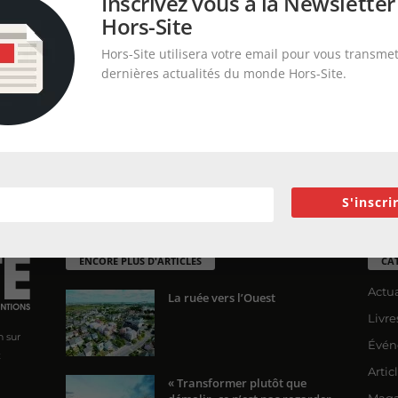
Inscrivez vous à la Newsletter
Hors-Site
Hors-Site utilisera votre email pour vous transmet
dernières actualités du monde Hors-Site.
S'inscri
ENCORE PLUS D'ARTICLES
CA
Actua
La ruée vers l’Ouest
Livre
n sur
Évén
x
Artic
« Transformer plutôt que
Maga