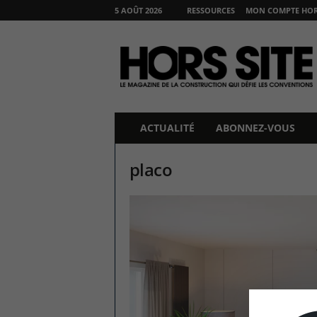
5 AOÛT 2026
RESSOURCES
MON COMPTE HORS
H
O
R
S
S
I
T
ACTUALITÉ
ABONNEZ-VOUS
E
placo