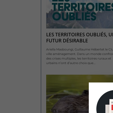
LES TERRITOIRES OUBLIÉS, 
FUTUR DÉSIRABLE
Ariella Masboungi, Guillaume Hébertet le Cl
ville aménagement. Dans un monde confron
des crises multiples, les territoires ruraux et
urbains n’ont d’autre choix que...