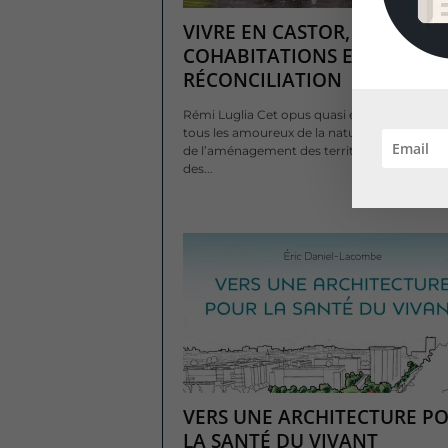
VIVRE EN CASTOR, HISTOIRE
COHABITATIONS ET DE
RÉCONCILIATION
Rémi Luglia Cet opus quasi exhaustif s’adres
tous les amoureux de la nature, de l’architec
de l’aménagement des territoires... et bien s
des...
VERS UNE ARCHITECTURE P
LA SANTÉ DU VIVANT