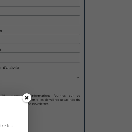
m
é
 d'activité
TE utilisera les informations fournies sur ce
re pour vous transmettre les dernières actualités du
rs Site ainsi que sa newsletter.
tre les