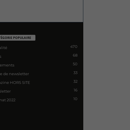
TÉGORIE POPULAIRE
470
lité
68
s
50
ements
33
le de newsletter
32
zine HORS SITE
16
letter
10
mat 2022