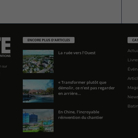
ENCORE PLUS D'ARTICLES
CA
Actua
La ruée vers l’Ouest
Livre
n sur
Évén
x
Artic
« Transformer plutôt que
démolir, ce n’est pas regarder
Maga
en arrière...
News
Bati
En Chine, l’incroyable
réinvention du chantier