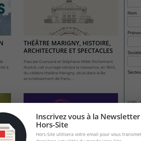
Nom
Préno
UN
THÉÂTRE MARIGNY, HISTOIRE,
ARCHITECTURE ET SPECTACLES
Sociét
ub
Pascale Gransard et Stéphane Millet Richement
té à
illustré, cet ouvrage retrace la naissance, en 1845,
Secteur
du célèbre théâtre Marigny, situé dans le 8e
arrondissement de Paris,...
HORS SI
formulai
monde Ho
Inscrivez vous à la Newsletter
Hors-Site
Hors-Site utilisera votre email pour vous transmet