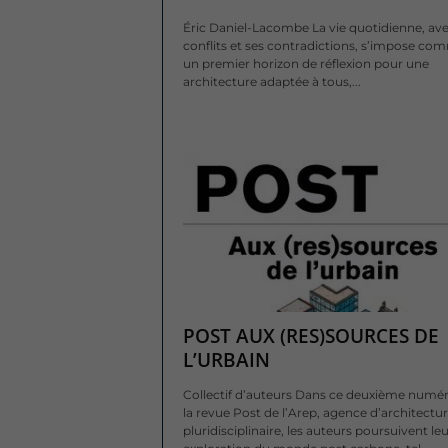
Éric Daniel-Lacombe La vie quotidienne, ave
conflits et ses contradictions, s’impose co
un premier horizon de réflexion pour une
architecture adaptée à tous,...
POST AUX (RES)SOURCES DE
L’URBAIN
Collectif d’auteurs Dans ce deuxième numé
la revue Post de l’Arep, agence d’architectu
pluridisciplinaire, les auteurs poursuivent leu