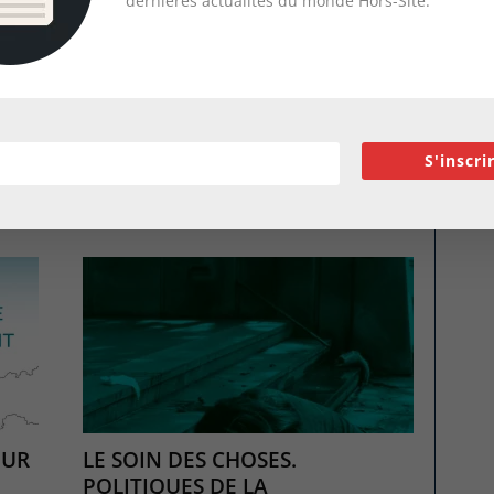
dernières actualités du monde Hors-Site.
S DE
AMÉNAGEUR ARCHITECTE, LE
RÔLE DES AMÉNAGEURS
PUBLICS ET PRIVÉS DANS LA...
se à
Sandra Roumi, Jean-François Pousse, Jean-
ture,
Philippe Hugron Deux ans après la parution du
S'inscri
ûr
livre Promoteur Architecte, une histoire récente,
qui retrace l’évolution de la commande
architecturale...
OUR
LE SOIN DES CHOSES.
POLITIQUES DE LA