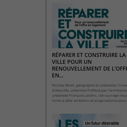
RÉPARER ET CONSTRUIRE LA
VILLE POUR UN
RENOUVELLEMENT DE L’OFF
EN...
Nicolas Binet, géographe et urbaniste / Gwe
d’Aboville, urbaniste Préfacé par l’architecte
urbaniste François Leclerc, cet ouvrage nou
invite à allier ambition et pragmatisme pour.