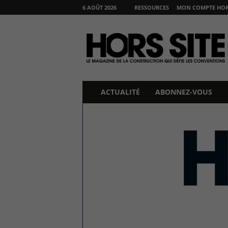
6 AOÛT 2026
RESSOURCES
MON COMPTE HORS
H
O
R
S
S
I
T
E
ACTUALITÉ
ABONNEZ-VOUS