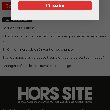
S'inscrire
Je m'inscris à la newsletter 👉
Articles récents
La ruée vers l’Ouest
« Transformer plutôt que démolir, ce n’est pas regarder en arrière
»
En Chine, l’incroyable réinvention du chantier
Et si les vraies plus-values se trouvaient dans les lots techniques ?
Changer d’échelle… ou travailler à la marge
Société de presse, plateforme de mise en relation sur les marchés B2B, emploi et