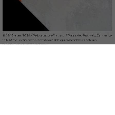
📆 12-15 mars 2024 / Préouverture 11 mars 📍Palais des Festivals, Cannes Le
MIPIM est l'événement incontournable qui rassemble les acteurs
internationaux de l'immobilier...
5éme colloque de la construction
industrialisée, modulaire, et hors site