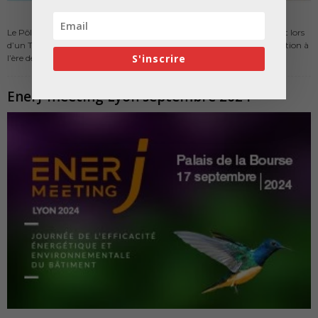
Le Pôle Build&Connect et son adhérent Dassault Systèmes s’associent lors
d’un TECHDAY inédit mettant en perspective l’univers de la construction à
S'inscrire
l’ère de l’IA...
EnerJ-meeting Lyon septembre 2024