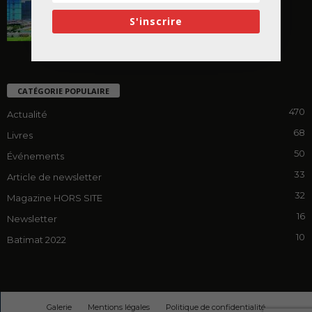
chantier
S'inscrire
CATÉGORIE POPULAIRE
470
Actualité
68
Livres
50
Événements
33
Article de newsletter
32
Magazine HORS SITE
16
Newsletter
10
Batimat 2022
Galerie
Mentions légales
Politique de confidentialité