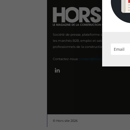
Société de presse, plateforme de mise en relatio
les marchés B2B, emploi et salons s'adressant au
professionnels de la construction Hors Site.
Contactez-nous:
contact@hors-site.com
© Hors site 2026