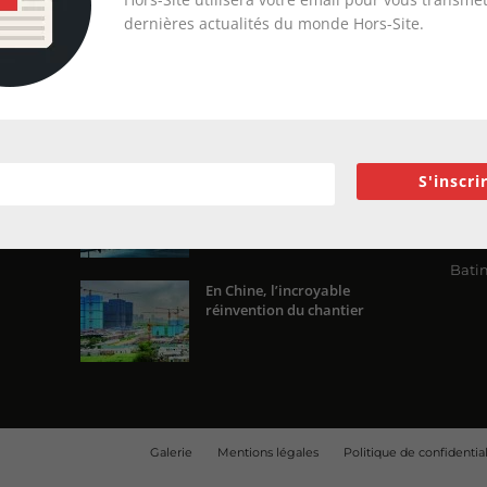
dernières actualités du monde Hors-Site.
ENCORE PLUS D'ARTICLES
CA
Actua
La ruée vers l’Ouest
Livre
n sur
Évén
x
Artic
S'inscri
« Transformer plutôt que
démolir, ce n’est pas regarder
Maga
en arrière...
News
Bati
En Chine, l’incroyable
réinvention du chantier
Galerie
Mentions légales
Politique de confidential