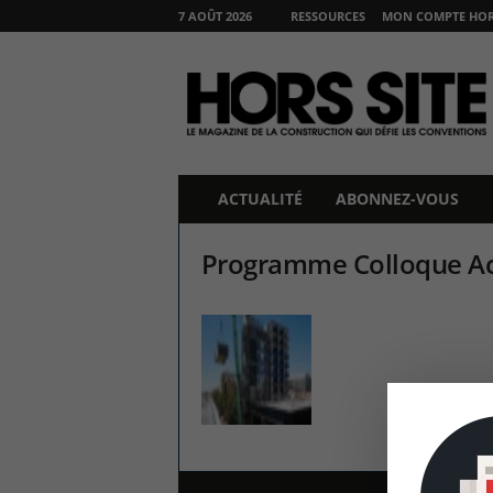
7 AOÛT 2026
RESSOURCES
MON COMPTE HORS
H
O
R
S
S
I
T
ACTUALITÉ
ABONNEZ-VOUS
E
Programme Colloque Ac