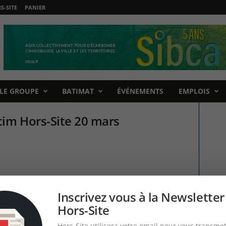
-SITE
PANIER
LE GROUPE
BATIMAT
ÉVÉNEMENTS
EMPLOIS
im Hors-Site 20 mars
Inscrivez vous à la Newsletter
Hors-Site
Hors-Site utilisera votre email pour vous transmet