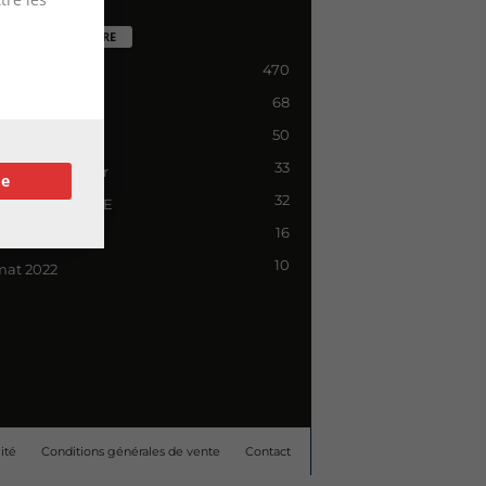
TÉGORIE POPULAIRE
470
lité
68
s
50
ements
33
le de newsletter
re
32
zine HORS SITE
16
letter
10
mat 2022
ité
Conditions générales de vente
Contact