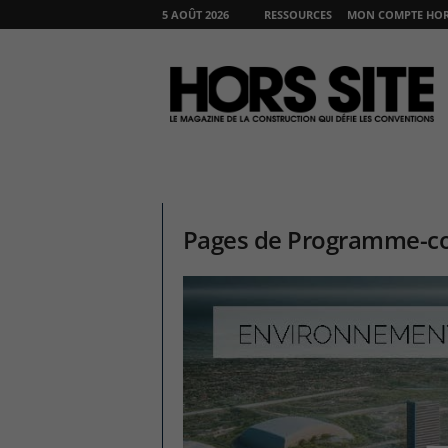
5 AOÛT 2026
RESSOURCES
MON COMPTE HORS
H
O
R
S
S
I
T
E
Pages de Programme-co