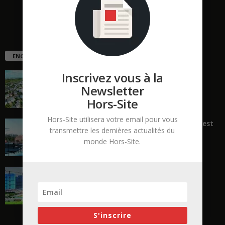
ENCORE PLUS D'ARTICLES
Inscrivez vous à la
La ruée vers l’Ouest
Newsletter
Hors-Site
Hors-Site utilisera votre email pour vous
« Transformer plutôt que démolir, ce n’est
transmettre les dernières actualités du
pas regarder en arrière...
monde Hors-Site.
En Chine, l’incroyable réinvention du
chantier
S'inscrire