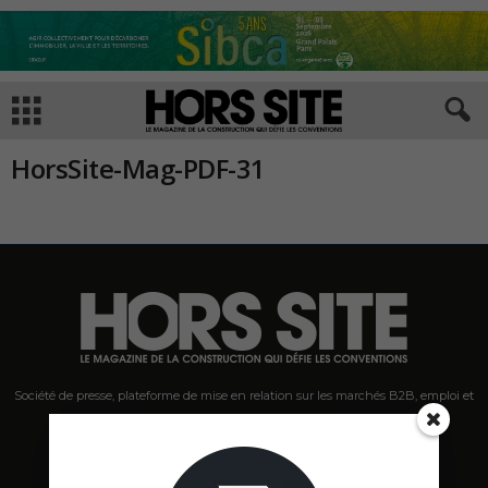
HorsSite-Mag-PDF-31
Société de presse, plateforme de mise en relation sur les marchés B2B, emploi et
salons s'adressant aux professionnels de la construction Hors Site.
Contactez-nous:
contact@hors-site.com