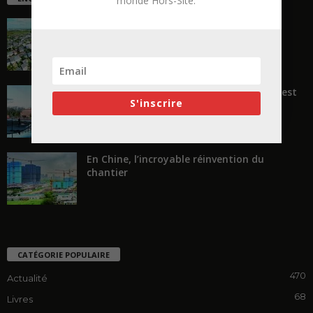
monde Hors-Site.
La ruée vers l’Ouest
« Transformer plutôt que démolir, ce n’est
S'inscrire
pas regarder en arrière...
En Chine, l’incroyable réinvention du
chantier
CATÉGORIE POPULAIRE
470
Actualité
68
Livres