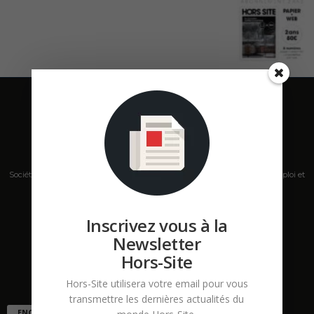
Société de presse, plateforme de mise en relation sur les marchés B2B, emploi et
salons s'adressant aux professionnels de la construction Hors Site.
Inscrivez vous à la
Contactez-nous:
contact@hors-site.com
Newsletter
Hors-Site
Hors-Site utilisera votre email pour vous
transmettre les dernières actualités du
ENCORE PLUS D'ARTICLES