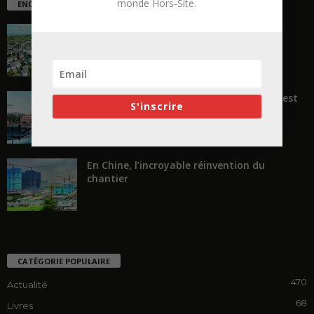
monde Hors-Site.
ENCORE PLUS D'ARTICLES
La ruée vers l’Ouest
« Transformer plutôt que démolir, ce n’est
S'inscrire
pas regarder en arrière...
En Chine, l’incroyable réinvention du
chantier
CATÉGORIE POPULAIRE
470
Actualité
68
Livres