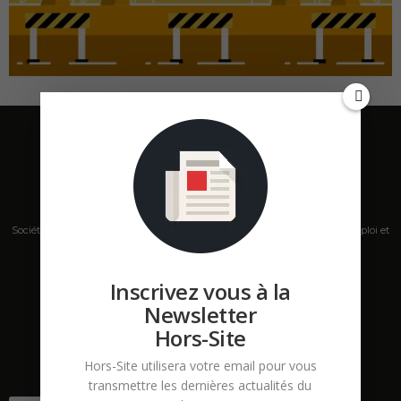
Société de presse, plateforme de mise en relation sur les marchés B2B, emploi et
salons s'adressant aux professionnels de la construction Hors Site.
Inscrivez vous à la
Contactez-nous:
contact@hors-site.com
Newsletter
Hors-Site
Hors-Site utilisera votre email pour vous
transmettre les dernières actualités du