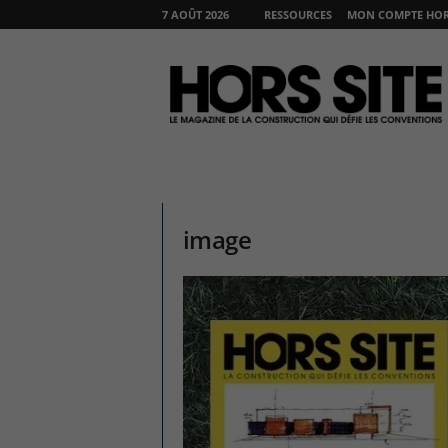
7 AOÛT 2026
RESSOURCES
MON COMPTE HORS
H
O
R
S
S
I
T
E
image