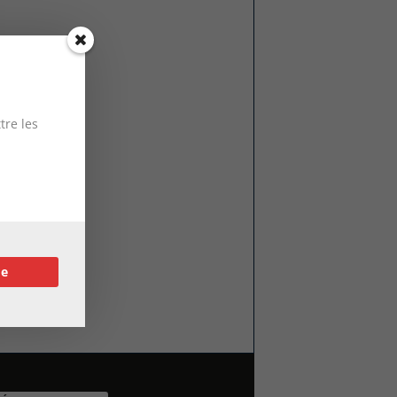
tre les
re