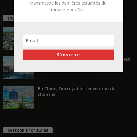
transmettre les dernières actualités du
monde Hors-Site.
ENCORE PLUS D'ARTICLES
La ruée vers l’Ouest
S'inscrire
« Transformer plutôt que démolir, ce n’est
pas regarder en arrière...
En Chine, l’incroyable réinvention du
chantier
CATÉGORIE POPULAIRE