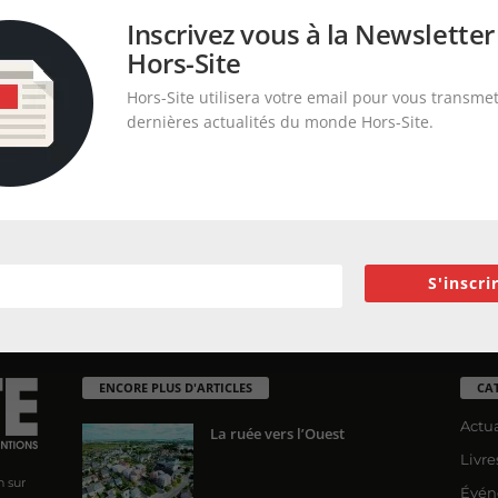
Inscrivez vous à la Newsletter
Hors-Site
Hors-Site utilisera votre email pour vous transmet
dernières actualités du monde Hors-Site.
S'inscri
ENCORE PLUS D'ARTICLES
CA
Actua
La ruée vers l’Ouest
Livre
n sur
Évén