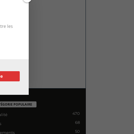
tre les
re
TÉGORIE POPULAIRE
470
lité
68
s
50
ements