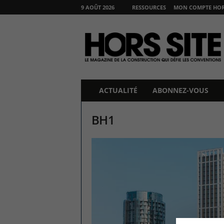
9 AOÛT 2026
RESSOURCES
MON COMPTE HORS
H
O
R
S
S
I
T
ACTUALITÉ
ABONNEZ-VOUS
E
BH1