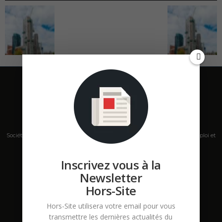
Société de presse, plateforme de mise en relation sur les marchés B2B, emploi et
salons s'adressant aux professionnels de la construction Hors Site.
Inscrivez vous à la
Contactez-nous:
contact@hors-site.com
Newsletter
Hors-Site
Hors-Site utilisera votre email pour vous
transmettre les dernières actualités du