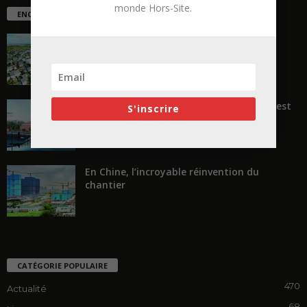
monde Hors-Site.
ENCORE PLUS D'ARTICLES
La ruée vers l’Ouest
« Transformer plutôt que démolir, ce n’est
S'inscrire
pas regarder en arrière...
En Chine, l’incroyable réinvention du
chantier
CATÉGORIE POPULAIRE
470
Actualité
68