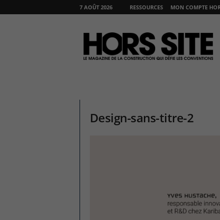
7 AOÛT 2026
RESSOURCES
MON COMPTE HORS
H
O
R
S
S
I
T
E
Design-sans-titre-2