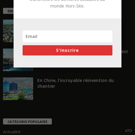
monde Hors-Site.
ENCORE PLUS D'ARTICLES
La ruée vers l’Ouest
S'inscrire
« Transformer plutôt que démolir, ce n’est
pas regarder en arrière...
En Chine, l’incroyable réinvention du
chantier
CATÉGORIE POPULAIRE
470
Actualité