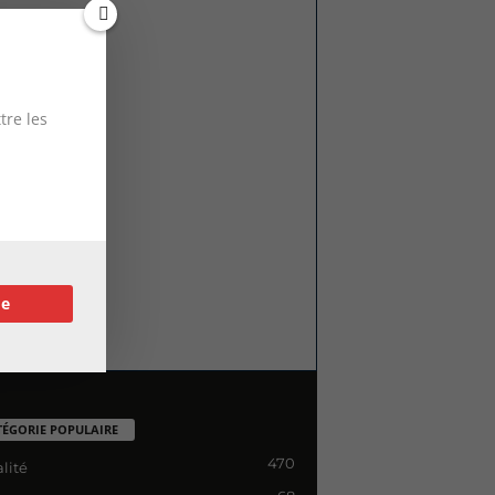
tre les
re
TÉGORIE POPULAIRE
470
lité