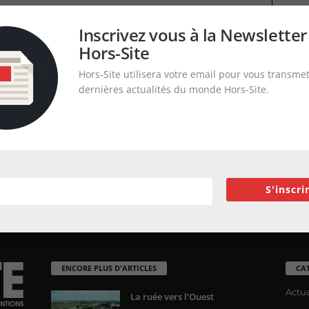
Inscrivez vous à la Newsletter
Hors-Site
Hors-Site utilisera votre email pour vous transmet
dernières actualités du monde Hors-Site.
S'inscri
ENCORE PLUS D'ARTICLES
CA
Actua
La ruée vers l’Ouest