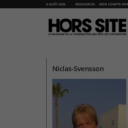
6 AOÛT 2026
RESSOURCES
MON COMPTE HORS
H
O
R
S
S
I
T
E
Niclas-Svensson