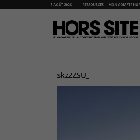
5 AOÛT 2026
RESSOURCES
MON COMPTE HORS
H
O
R
S
S
I
T
E
skz2ZSU_