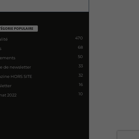
TÉGORIE POPULAIRE
470
lité
68
s
50
ements
33
le de newsletter
32
zine HORS SITE
16
letter
10
mat 2022