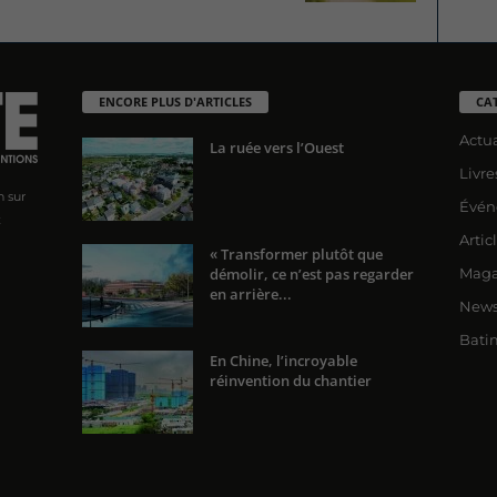
ENCORE PLUS D'ARTICLES
CA
Actua
La ruée vers l’Ouest
Livre
n sur
Évén
x
Artic
« Transformer plutôt que
démolir, ce n’est pas regarder
Maga
en arrière...
News
Bati
En Chine, l’incroyable
réinvention du chantier