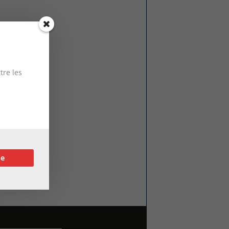
tre les
re