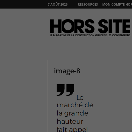
7 AOÛT 2026
RESSOURCES
MON COMPTE HORS
H
O
R
S
S
I
T
E
image-8