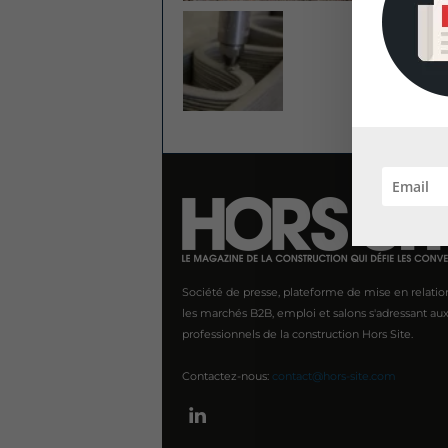
Société de presse, plateforme de mise en relatio
les marchés B2B, emploi et salons s'adressant au
professionnels de la construction Hors Site.
Contactez-nous:
contact@hors-site.com