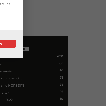
tre les
re
TÉGORIE POPULAIRE
470
lité
68
s
50
ements
33
le de newsletter
32
zine HORS SITE
16
letter
10
mat 2022