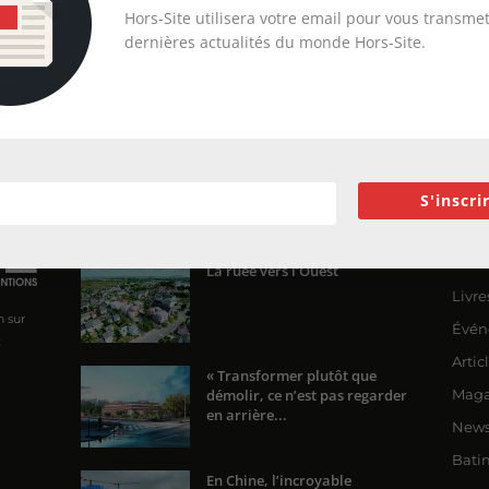
Hors-Site utilisera votre email pour vous transmet
dernières actualités du monde Hors-Site.
S'inscri
ENCORE PLUS D'ARTICLES
CA
Actua
La ruée vers l’Ouest
Livre
n sur
Évén
x
Artic
« Transformer plutôt que
démolir, ce n’est pas regarder
Maga
en arrière...
News
Bati
En Chine, l’incroyable