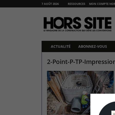
7 AOÛT 2026
RESSOURCES
MON COMPTE HORS
H
O
R
S
S
I
T
ACTUALITÉ
ABONNEZ-VOUS
E
2-Point-P-TP-Impressio