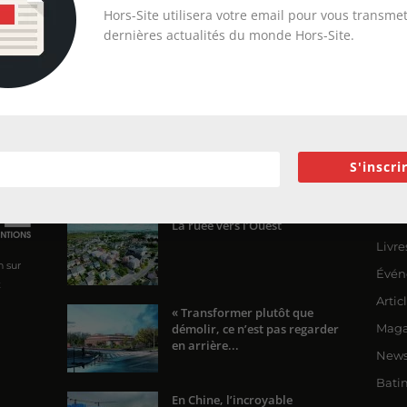
Hors-Site utilisera votre email pour vous transmet
dernières actualités du monde Hors-Site.
S'inscri
ENCORE PLUS D'ARTICLES
CA
Actua
La ruée vers l’Ouest
Livre
n sur
Évén
x
Artic
« Transformer plutôt que
démolir, ce n’est pas regarder
Maga
en arrière...
News
Bati
En Chine, l’incroyable