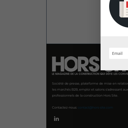
Société de presse, plateforme de mise en relatio
les marchés B2B, emploi et salons s'adressant au
professionnels de la construction Hors Site.
Contactez-nous:
contact@hors-site.com