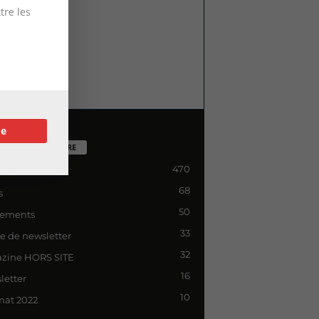
tre les
re
TÉGORIE POPULAIRE
470
lité
68
s
50
ements
33
le de newsletter
32
zine HORS SITE
16
letter
10
mat 2022