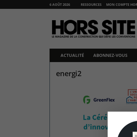
6 AOÛT 2026
RESSOURCES
MON COMPTE HORS
H
O
R
S
S
I
T
ACTUALITÉ
ABONNEZ-VOUS
E
energi2