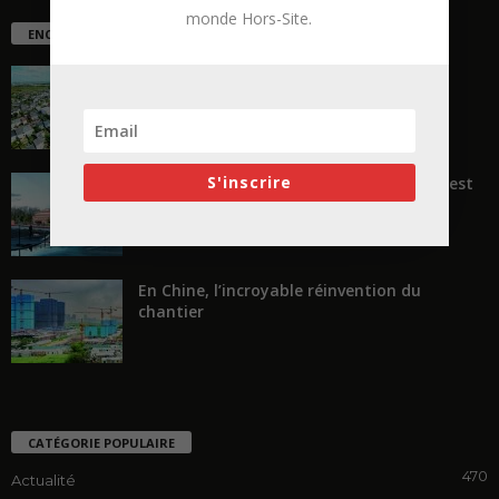
monde Hors-Site.
ENCORE PLUS D'ARTICLES
La ruée vers l’Ouest
S'inscrire
« Transformer plutôt que démolir, ce n’est
pas regarder en arrière...
En Chine, l’incroyable réinvention du
chantier
CATÉGORIE POPULAIRE
470
Actualité