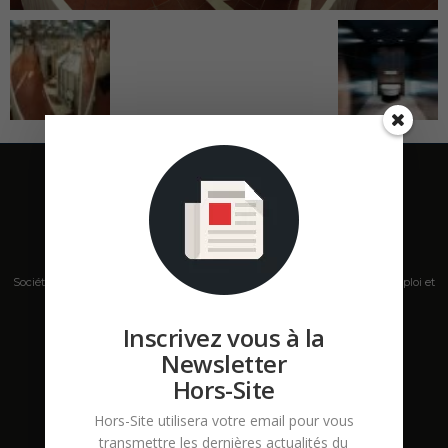
Société de presse, plateforme de mise en relation sur les marchés B2B, emploi et
salons s'adressant aux professionnels de la construction Hors Site.
Inscrivez vous à la
Contactez-nous:
contact@hors-site.com
Newsletter
Hors-Site
Hors-Site utilisera votre email pour vous
transmettre les dernières actualités du