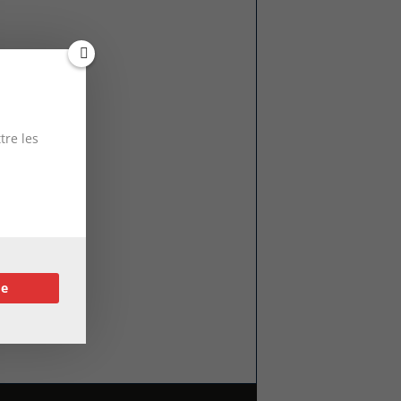
tre les
re