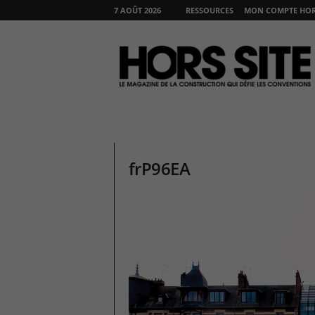
7 AOÛT 2026
RESSOURCES
MON COMPTE HORS
H
O
R
S
S
I
T
E
frP96EA