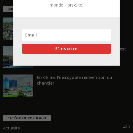
monde Hors-Site.
ENCORE PLUS D'ARTICLES
La ruée vers l’Ouest
S'inscrire
« Transformer plutôt que démolir, ce n’est
pas regarder en arrière...
En Chine, l’incroyable réinvention du
chantier
CATÉGORIE POPULAIRE
470
Actualité