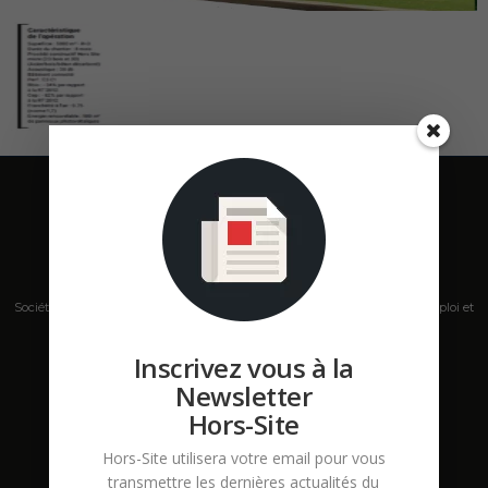
Société de presse, plateforme de mise en relation sur les marchés B2B, emploi et
salons s'adressant aux professionnels de la construction Hors Site.
Inscrivez vous à la
Contactez-nous:
contact@hors-site.com
Newsletter
Hors-Site
Hors-Site utilisera votre email pour vous
transmettre les dernières actualités du