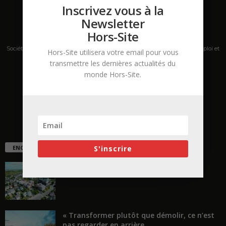
Inscrivez vous à la
Newsletter
Hors-Site
Société de presse, plateforme de mise en relation sur les marchés B2B, emploi et
Hors-Site utilisera votre email pour vous
salons s'adressant aux professionnels de la construction Hors Site.
transmettre les dernières actualités du
monde Hors-Site.
Contactez-nous:
contact@hors-site.com
ENCORE PLUS D'ARTICLES
S'inscrire
La ruée vers l’Ouest
« Transformer plutôt que démolir, ce n’est
pas regarder en arrière...