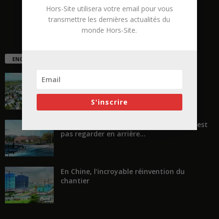
Hors-Site utilisera votre email pour vous
transmettre les dernières actualités du
monde Hors-Site.
ENCORE PLUS D'ARTICLES
La ruée vers l’Ouest
S'inscrire
« Transformer plutôt que démolir, ce n’est
pas regarder en arrière...
En Chine, l’incroyable réinvention du
chantier