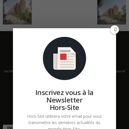
Société de presse, plateforme de mise en relation sur les marchés B2B, emploi et
salons s'adressant aux professionnels de la construction Hors Site.
Contactez-nous:
contact@hors-site.com
Inscrivez vous à la
Newsletter
Hors-Site
Hors-Site utilisera votre email pour vous
transmettre les dernières actualités du
ENCORE PLUS D'ARTICLES
monde Hors-Site.