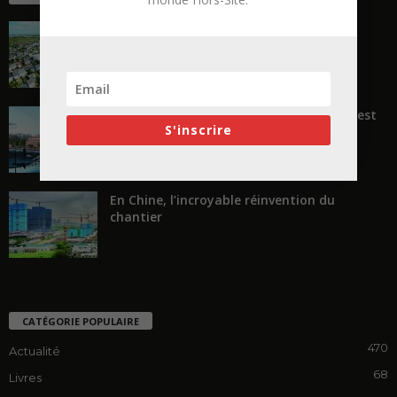
La ruée vers l’Ouest
« Transformer plutôt que démolir, ce n’est
S'inscrire
pas regarder en arrière...
En Chine, l’incroyable réinvention du
chantier
CATÉGORIE POPULAIRE
470
Actualité
68
Livres