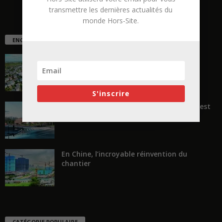
transmettre les dernières actualités du
monde Hors-Site.
ENCORE PLUS D'ARTICLES
La ruée vers l’Ouest
S'inscrire
« Transformer plutôt que démolir, ce n’est
pas regarder en arrière...
En Chine, l’incroyable réinvention du
chantier
CATÉGORIE POPULAIRE