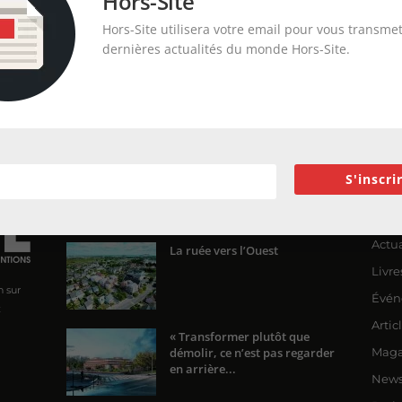
Hors-Site
Hors-Site utilisera votre email pour vous transmet
dernières actualités du monde Hors-Site.
S'inscri
ENCORE PLUS D'ARTICLES
CA
Actua
La ruée vers l’Ouest
Livre
n sur
Évén
x
Artic
« Transformer plutôt que
démolir, ce n’est pas regarder
Maga
en arrière...
News