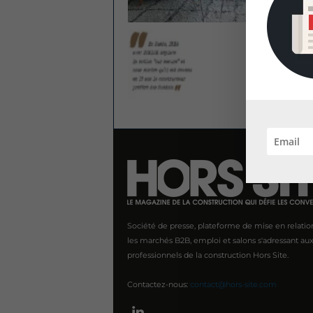
Société de presse, plateforme de mise en relatio
les marchés B2B, emploi et salons s'adressant au
professionnels de la construction Hors Site.
Contactez-nous:
contact@hors-site.com