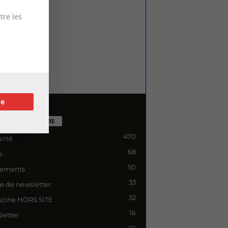
tre les
re
TÉGORIE POPULAIRE
470
lité
68
s
50
ements
33
le de newsletter
32
zine HORS SITE
16
letter
10