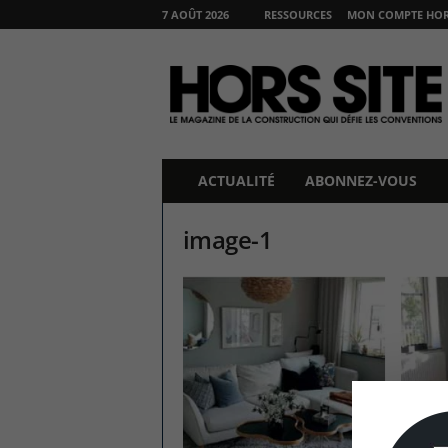
7 AOÛT 2026
RESSOURCES
MON COMPTE HORS
H
O
R
S
S
I
T
ACTUALITÉ
ABONNEZ-VOUS
E
image-1