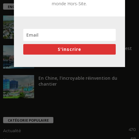
monde Hors-Site.
ENCORE PLUS D'ARTICLES
La ruée vers l’Ouest
« Transformer plutôt que démolir, ce n’est
S'inscrire
pas regarder en arrière...
En Chine, l’incroyable réinvention du
chantier
CATÉGORIE POPULAIRE
470
Actualité
68