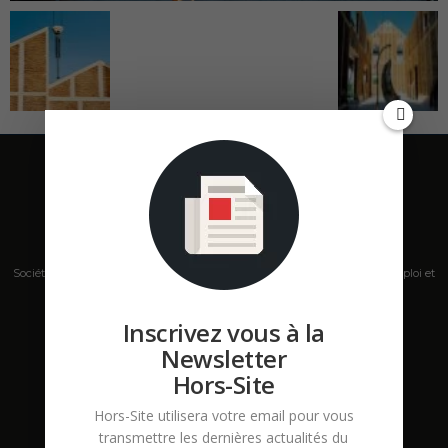
Société de presse, plateforme de mise en relation sur les marchés B2B, emploi et
salons s'adressant aux professionnels de la construction Hors Site.
Inscrivez vous à la
Contactez-nous:
contact@hors-site.com
Newsletter
Hors-Site
Hors-Site utilisera votre email pour vous
transmettre les dernières actualités du