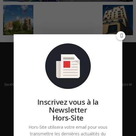
Société de presse, plateforme de mise en relation sur les marchés B2B, emploi et
salons s'adressant aux professionnels de la construction Hors Site.
Inscrivez vous à la
Contactez-nous:
contact@hors-site.com
Newsletter
Hors-Site
Hors-Site utilisera votre email pour vous
transmettre les dernières actualités du