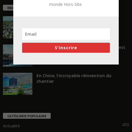
monde Hors-Site.
ENCORE PLUS D'ARTICLES
La ruée vers l’Ouest
« Transformer plutôt que démolir, ce n’est
S'inscrire
pas regarder en arrière...
En Chine, l’incroyable réinvention du
chantier
CATÉGORIE POPULAIRE
470
Actualité