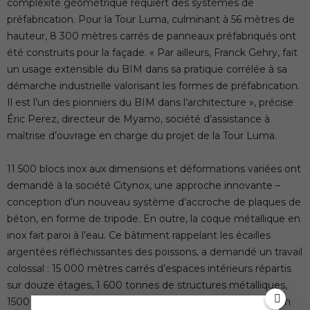
complexité géométrique requiert des systèmes de
préfabrication. Pour la Tour Luma, culminant à 56 mètres de
hauteur, 8 300 mètres carrés de panneaux préfabriqués ont
été construits pour la façade. « Par ailleurs, Franck Gehry, fait
un usage extensible du BIM dans sa pratique corrélée à sa
démarche industrielle valorisant les formes de préfabrication.
Il est l’un des pionniers du BIM dans l’architecture », précise
Éric Perez, directeur de Myamo, société d’assistance à
maîtrise d’ouvrage en charge du projet de la Tour Luma.
11 500 blocs inox aux dimensions et déformations variées ont
demandé à la société Citynox, une approche innovante –
conception d’un nouveau système d’accroche de plaques de
béton, en forme de tripode. En outre, la coque métallique en
inox fait paroi à l’eau. Ce bâtiment rappelant les écailles
argentées réfléchissantes des poissons, a demandé un travail
colossal : 15 000 mètres carrés d’espaces intérieurs répartis
sur douze étages, 1 600 tonnes de structures métalliques,
1500 tonnes d’armatures et 12000 mètres cubes de béton