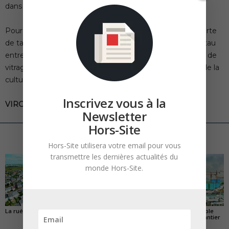
dans le noyau de la tour.
Pour compléter le tout, un grand cylindre, le « drum », sorte
de tambour de verre de 54 mètres de haut est pris en étau
entre plusieurs blocs de béton. Composé de 670 tonnes de
vitrages, il apporte une belle assise à ce nouveau phare de la
culture arlésien.
Inscrivez vous à la
VIRGINIE SPEIGHT
Newsletter
Hors-Site
ARTICLES CONNEXES
PLUS DE L'AUTEUR
Hors-Site utilisera votre email pour vous
transmettre les dernières actualités du
monde Hors-Site.
La ruée vers l’Ouest
« Transformer plutôt
En Chine, l’incroyable
que démolir, ce n’est
réinvention du chantier
pas regarder en arrière