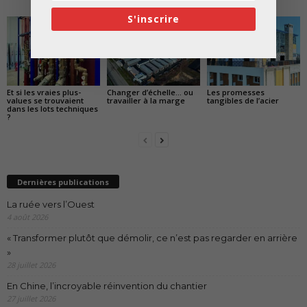
»
S'inscrire
Et si les vraies plus-
Changer d’échelle… ou
Les promesses
values se trouvaient
travailler à la marge
tangibles de l’acier
dans les lots techniques
?
Dernières publications
La ruée vers l’Ouest
4 août 2026
« Transformer plutôt que démolir, ce n’est pas regarder en arrière
»
28 juillet 2026
En Chine, l’incroyable réinvention du chantier
27 juillet 2026