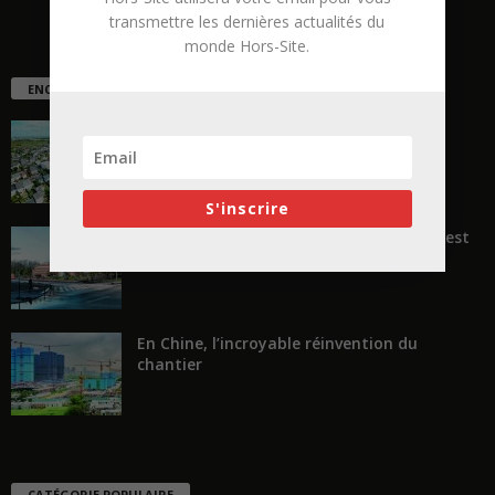
transmettre les dernières actualités du
monde Hors-Site.
ENCORE PLUS D'ARTICLES
La ruée vers l’Ouest
S'inscrire
« Transformer plutôt que démolir, ce n’est
pas regarder en arrière...
En Chine, l’incroyable réinvention du
chantier
CATÉGORIE POPULAIRE