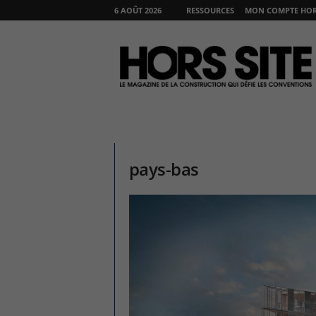
6 AOÛT 2026
RESSOURCES
MON COMPTE HORS
H
O
R
S
S
I
T
E
pays-bas