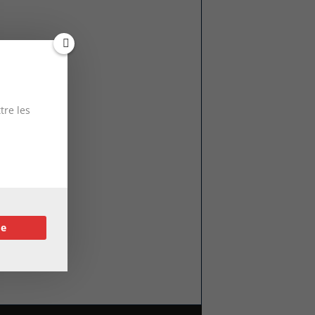
tre les
re