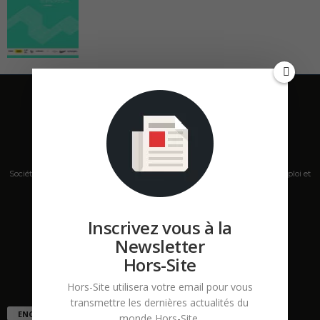
Société de presse, plateforme de mise en relation sur les marchés B2B, emploi et
salons s'adressant aux professionnels de la construction Hors Site.
Contactez-nous:
contact@hors-site.com
Inscrivez vous à la
Newsletter
Hors-Site
Hors-Site utilisera votre email pour vous
transmettre les dernières actualités du
ENCORE PLUS D'ARTICLES
monde Hors-Site.