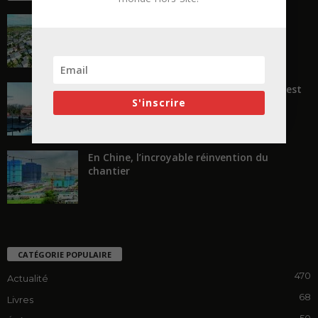
La ruée vers l’Ouest
« Transformer plutôt que démolir, ce n’est
S'inscrire
pas regarder en arrière...
En Chine, l’incroyable réinvention du
chantier
CATÉGORIE POPULAIRE
470
Actualité
68
Livres
50