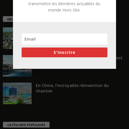
transmettre les dernières actualités du
monde Hors-Site.
ENCORE PLUS D'ARTICLES
La ruée vers l’Ouest
S'inscrire
« Transformer plutôt que démolir, ce n’est
pas regarder en arrière...
En Chine, l’incroyable réinvention du
chantier
CATÉGORIE POPULAIRE