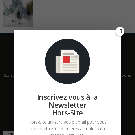
Société de presse, plateforme de mise en relation sur les marchés B2B, emploi et
salons s'adressant aux professionnels de la construction Hors Site.
Inscrivez vous à la
Contactez-nous:
contact@hors-site.com
Newsletter
Hors-Site
Hors-Site utilisera votre email pour vous
transmettre les dernières actualités du
ENCORE PLUS D'ARTICLES