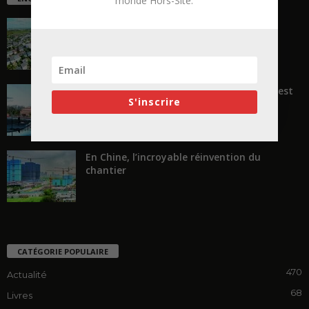
monde Hors-Site.
La ruée vers l’Ouest
« Transformer plutôt que démolir, ce n’est
S'inscrire
pas regarder en arrière...
En Chine, l’incroyable réinvention du
chantier
CATÉGORIE POPULAIRE
470
Actualité
68
Livres