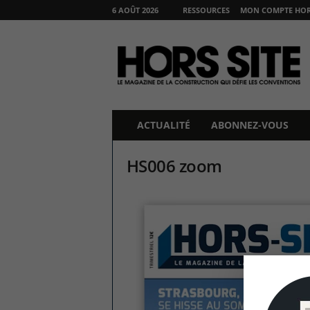
6 AOÛT 2026
RESSOURCES
MON COMPTE HORS
H
O
R
S
S
I
T
ACTUALITÉ
ABONNEZ-VOUS
E
HS006 zoom