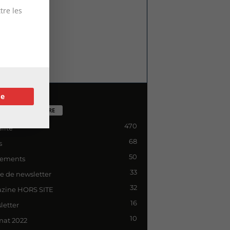
tre les
re
TÉGORIE POPULAIRE
470
lité
68
s
50
ements
33
le de newsletter
32
zine HORS SITE
16
letter
10
mat 2022