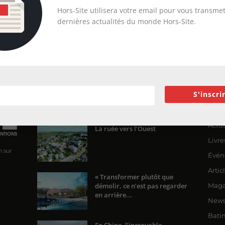
Hors-Site utilisera votre email pour vous transmet
dernières actualités du monde Hors-Site.
S'inscri
ENCORE PLUS D'ARTICLES
CA
Actua
La ruée vers l’Ouest
Livre
n sur
Évén
x
Artic
« Transformer plutôt que
démolir, ce n’est pas regarder
Maga
en arrière...
News
Bati
En Chine, l’incroyable