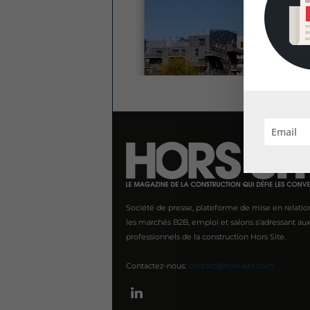
Société de presse, plateforme de mise en relatio
les marchés B2B, emploi et salons s'adressant au
professionnels de la construction Hors Site.
Contactez-nous:
contact@hors-site.com