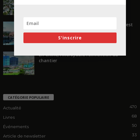
« Transformer plutôt que démolir, ce n’est
pas regarder en arrière...
S'inscrire
En Chine, l’incroyable réinvention du
chantier
CATÉGORIE POPULAIRE
470
Actualité
68
Livres
50
Événements
33
Article de newsletter