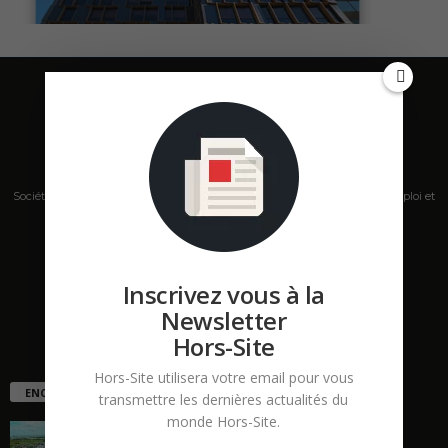
Société de presse, plateforme de mise en relation sur les marchés B2B, emploi et
salons s'adressant aux professionnels de la construction Hors Site.
Contactez-nous:
contact@hors-site.com
Inscrivez vous à la
Newsletter
Hors-Site
Hors-Site utilisera votre email pour vous
ENCORE PLUS D'ARTICLES
transmettre les dernières actualités du
monde Hors-Site.
La ruée vers l’Ouest