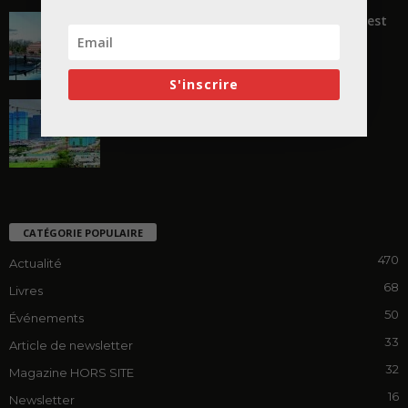
« Transformer plutôt que démolir, ce n’est
pas regarder en arrière...
S'inscrire
En Chine, l’incroyable réinvention du
chantier
CATÉGORIE POPULAIRE
470
Actualité
68
Livres
50
Événements
33
Article de newsletter
32
Magazine HORS SITE
16
Newsletter