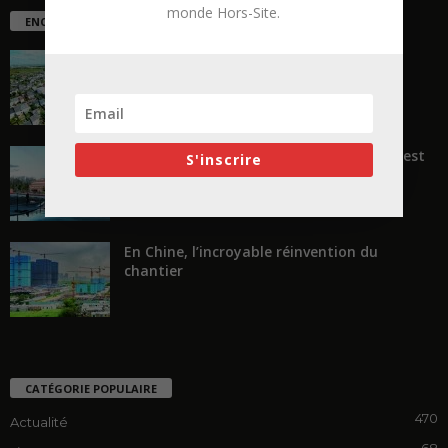
monde Hors-Site.
ENCORE PLUS D'ARTICLES
La ruée vers l’Ouest
« Transformer plutôt que démolir, ce n’est
S'inscrire
pas regarder en arrière...
En Chine, l’incroyable réinvention du
chantier
CATÉGORIE POPULAIRE
470
Actualité