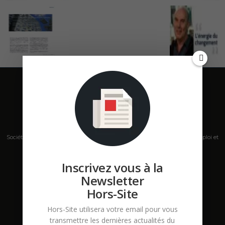
Société de presse, plateforme de mise en relation sur les marchés B2B, emploi et
salons s'adressant aux professionnels de la construction Hors Site.
Inscrivez vous à la
Contactez-nous:
contact@hors-site.com
Newsletter
Hors-Site
Hors-Site utilisera votre email pour vous
transmettre les dernières actualités du