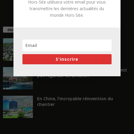
Hors-Site utilisera votre email pour vous
transmettre les dernières actualités du
monde Hors-Site.
ENCORE PLUS D'ARTICLES
La ruée vers l’Ouest
S'inscrire
« Transformer plutôt que démolir, ce n’est
pas regarder en arrière...
En Chine, l’incroyable réinvention du
chantier