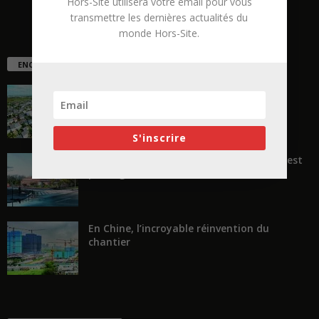
Hors-Site utilisera votre email pour vous
transmettre les dernières actualités du
monde Hors-Site.
ENCORE PLUS D'ARTICLES
La ruée vers l’Ouest
S'inscrire
« Transformer plutôt que démolir, ce n’est
pas regarder en arrière...
En Chine, l’incroyable réinvention du
chantier