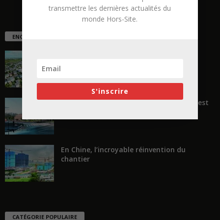
transmettre les dernières actualités du
monde Hors-Site.
ENCORE PLUS D'ARTICLES
La ruée vers l’Ouest
S'inscrire
« Transformer plutôt que démolir, ce n’est
pas regarder en arrière...
En Chine, l’incroyable réinvention du
chantier
CATÉGORIE POPULAIRE