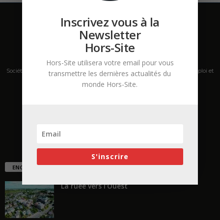
N°32
Papier
Inscrivez vous à la
&
Newsletter
PDF
Hors-Site
Hors-Site utilisera votre email pour vous
Société de presse, plateforme de mise en relation sur les marchés B2B, emploi et
transmettre les dernières actualités du
salons s'adressant aux professionnels de la construction Hors Site.
monde Hors-Site.
Contactez-nous:
contact@hors-site.com
S'inscrire
ENCORE PLUS D'ARTICLES
La ruée vers l’Ouest