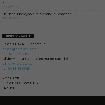
»
28 juillet 2026
En Chine, l’incroyable réinvention du chantier
27 juillet 2026
NOUS CONTACTER
Pascal CHAZAL – Fondateur
pascal@hors-site.com
tel: 06 80 16 37 87
Olivier VILLENEUVE – Directeur de publicité
olivier@hors-site.com
tel: 06 88 94 66 49
HORS SITE
CHOCHAT 63000 THIERS
FRANCE