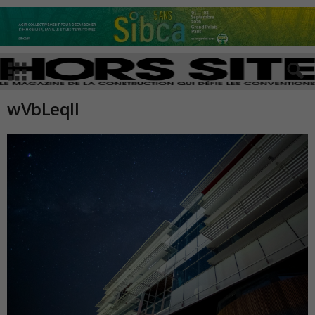
wVbLeqII