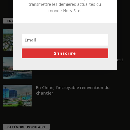
transmettre les dernières actualités du
monde Hors-Site.
ENCORE PLUS D'ARTICLES
La ruée vers l’Ouest
S'inscrire
« Transformer plutôt que démolir, ce n’est
pas regarder en arrière...
En Chine, l’incroyable réinvention du
chantier
CATÉGORIE POPULAIRE