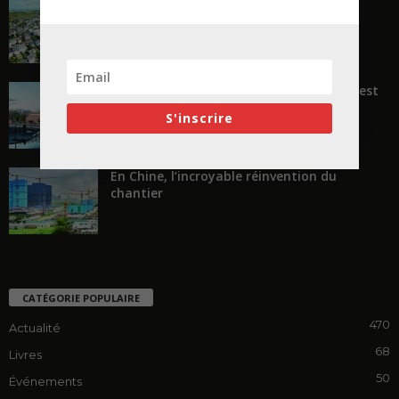
La ruée vers l’Ouest
« Transformer plutôt que démolir, ce n’est
pas regarder en arrière...
S'inscrire
En Chine, l’incroyable réinvention du
chantier
CATÉGORIE POPULAIRE
470
Actualité
68
Livres
50
Événements