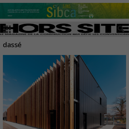
dassé