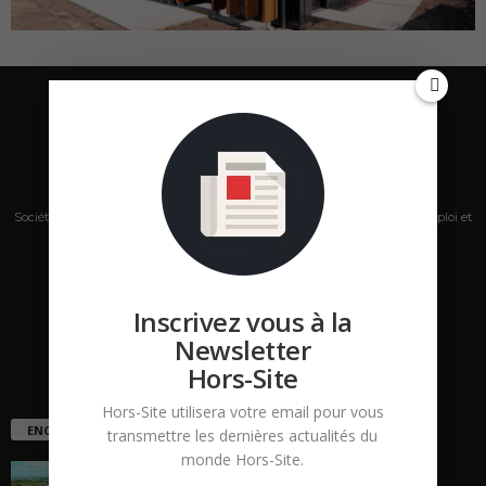
Société de presse, plateforme de mise en relation sur les marchés B2B, emploi et
salons s'adressant aux professionnels de la construction Hors Site.
Contactez-nous:
contact@hors-site.com
Inscrivez vous à la
Newsletter
Hors-Site
Hors-Site utilisera votre email pour vous
ENCORE PLUS D'ARTICLES
transmettre les dernières actualités du
monde Hors-Site.
La ruée vers l’Ouest