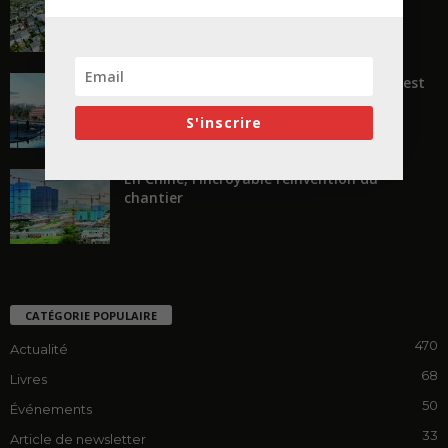
« Transformer plutôt que démolir, ce n’est
pas regarder en arrière...
S'inscrire
En Chine, l’incroyable réinvention du
chantier
CATÉGORIE POPULAIRE
470
Actualité
68
Livres
50
Événements
33
Article de newsletter