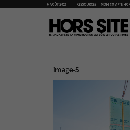
6 AOÛT 2026
RESSOURCES
MON COMPTE HORS
H
O
R
S
S
I
T
E
image-5