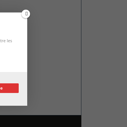
tre les
re